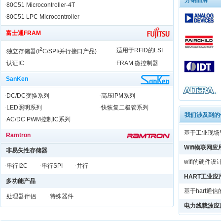
分销品牌
物联网模块（
·
80C51 Microcontroller-4T
基于hart通
物联网模块（
·
80C51 LPC Microcontroller
电力线载波应
物联网开发平
富士通FRAM
物联网开发平
电力线载波通
2
·
适用于RFID的LSI
·
独立存储器(I
C/SPI/并行接口产品)
HART2线
步进电机
·
认证IC
·
FRAM 微控制器
HART4线
步进电机软硬
SanKen
HART开发
直流无刷电机
电力线载波
·
DC/DC变换系列
·
高压IPM系列
无叶风扇，电
电力线转WI
·
LED照明系列
·
快恢复二极管系列
CAN工业应
我们涉及到的
·
AC/DC PWM控制IC系列
基于工业现场
Ramtron
Wifi物联网应
非易失性存储器
wifi的硬件设
·
串行I2C
·
串行SPI
·
并行
HART工业应
多功能产品
基于hart通
·
处理器伴侣
·
特殊器件
电力线载波应
电力线载波通