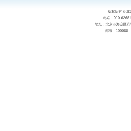
步进电机
版权所有 ©
步进电机软硬
电话：010-6268106
直流无刷电机
地址：北京市海淀区彩
邮编：10008
无叶风扇，电
CAN工业应
基于工业现场