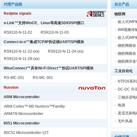
代理产品线
自主产品
Redpine signals
物联网
嵌入式WIFI
n-Link™支持WinCE、Linux等高速SDIO/SPI接口
Wifi视频传
·
RS9110-N-11-02
·
RS9110-N-11-03
嵌入式WIFI
Connect-io-n™集成TCP/IP协议栈UART/SPI模块
物联网模块（
物联网模块（
·
RS9110-N-11-22-(xx)
·
RS9110-N-11-24-(xx)
·
RS9110-N-11-28-(xx)
物联网开发平
物联网开发平
WiseConnect™具有Wi-Fi Direct™协议UART/SPI模块
工业自动化
HART2线
·
RS-WC-201
·
RS-WC-301
NTP26系
HART4线
Nuvoton
DC-DC 升
HART开发
ARM Microcontroller
三轴步进电
电力线载波
电调
·
ARM Cortex™-M0 Numicro™Familly
电力线转WI
直流无刷电
·
ARM7/9 Microcontroller
嵌入式WIFI
Wifi物联网应
无叶风扇
Wifi视频传
8051 Microcontroller
wifi的硬件设
嵌入式WIFI
·
80C51 Microcontroller-12T
HART工业应