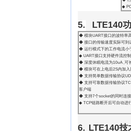
P
◆
5.
LTE140
UART
◆
模块
接口的波特率
◆
接口的传输速度实际可到
◆
运行模式下的工作电流小
UART
◆
接口支持硬件流控
10uA ,
◆
深度休眠电流为
可
2S
◆
模块可在上电后
内加入
UD
◆
支持简单数据传输协议
TC
◆
支持可靠数据传输协议
客户端
7
socket
◆
支持
个
的同时连
TCP
◆
链路断开后可自动进
6.
LTE140
技