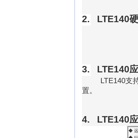
2.
LTE140
3.
LTE140
LTE140
支
置。
4.
LTE140
◆
◆