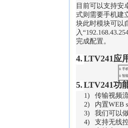
目前可以支持安
式则需要手机建
块此时模块可以
入“
192.168.43.25
完成配置。
4.
LTV241
应
ü
手
ü
智
5.
LTV241
功
1)
传输视频
2)
内置
WEB s
3)
我们可以
4)
支持无线