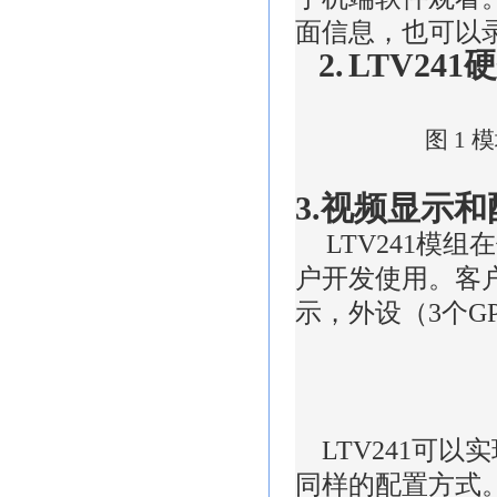
面信息，也可以
2.
LTV241
硬
图
1
模
3.视频显示和
LTV241
模组在
户开发使用。客
示，外设（
3
个
G
LTV241
可以实
同样的配置方式