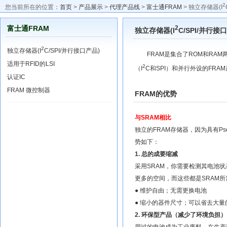
2
您当前所在的位置：
首页
>
产品展示
>
代理产品线
>
富士通FRAM
> 独立存储器(I
富士通FRAM
2
独立存储器(I
C/SPI/并行接
2
独立存储器(I
C/SPI/并行接口产品)
FRAM是集合了ROM和RAM
适用于RFID的LSI
2
（I
C和SPI）和并行外设的FRA
认证IC
FRAM 微控制器
FRAM的优势
与SRAM相比
独立的FRAM存储器，因为具有Pse
势如下：
1. 总的成要缩减
采用SRAM，你需要检测其电池状
更多的空间，而这些都是SRAM所
● 维护自由；无需更换电池
● 缩小的器件尺寸；可以省去大量
2. 环保型产品（减少了环境负担）
用过的电池成为工业废料。在生产过