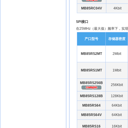
MB85RC04V
4Kbit
SPI接口
在25MHz（最大值）频率下，实
产口型号
存储器密度
MB85RS2MT
2Mbit
MB85RS1MT
1Mbit
MB85RS256B
256Kbit
MB85RS128B
128Kbit
MB85RS64
64Kbit
MB85RS64V
64Kbit
MB85RS16
16Kbit