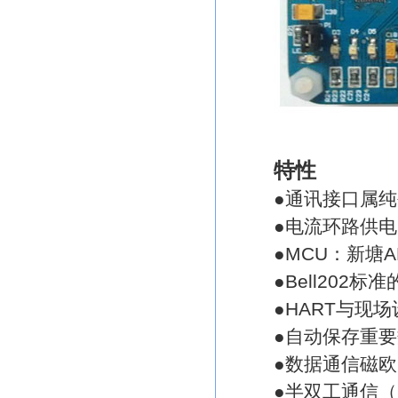
特性
●通讯接口属纯硬
●电流环路供电，M
●MCU：新塘ARM
●Bell202标准
●HART与现场
●自动保存重要数
●数据通信磁欧隔
●半双工通信（12