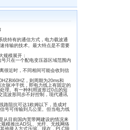
布
on)是电力系统特有的通信方式，电力载波通
速传输的技术。最大特点是不需要
大规模展开：
号只在一个配电变压器区域范围内
讯距离很近时，不同相间可能会收到信
和60HZ，则周期为20ms和
来两次脉冲干扰，即电力线上有固定的
加以处理。有一种利用波形过0点的短
交流波形同步不好控制，现代通讯
线路阻抗可达1欧姆以下，造成对
信号可传输到几公里。但当电力线
是从目前国内宽带网建设的情况来
大规模推出ADSL、光纤、无线网络
其他接入方式压缩。现在，PLC除