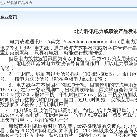
讯电力线载波产品发布
企业资讯
北方科讯电力线载波产品发
电力载波通讯PLC(英文:Power line communicati
讯是指利用现有电力线，通过载波方式将模拟或数字信号进行高
重新架设网络，只要有电线，就能进行数据传递。
但是电力线载波通讯因为有以下缺点，导致PLC的应用未能
1、配电变压器对电力载波信号有阻隔作用，所以电力载波信
传送；
2、三相电力线间有很大信号损失（10 dB -30dB）。通
号。一般电力载波信号只能在单相电力线上传输；
3、电力线存在本身因有的脉冲干扰。目前使用的交流电有50HZ
16.7ms，在每一交流周期中，出现两次峰值，两次峰值会带
100HZ或120HZ脉冲干扰，干扰时间约2ms，因定干扰必须
时间内进行数据传输的方法，但由于过0点时间短，实际应用与
数据帧又比较长，所以难以应用；
4、电力线对载波信号造成高削减。当电力线上负荷很重时，
载波信号的高削减。实际应用中，当电力线空载时，点对点载波
上负荷很重时，只能传输几十米。
虽然技术问题随着时间的发展，最终都能被解决被克服，但
看，留给PLC的时间和空间并不宽裕。2000年以来各大运营商
等多种宽带接入业务，留给电力线上网的生存空间，已经不断被